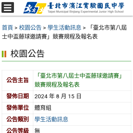
跳
至
選
主
單
首頁
>
校園公告
>
學生活動訊息
>
「臺北市第八屆
要
士中盃藤球邀請賽」競賽規程及報名表
內
容
校園公告
區
「臺北市第八屆士中盃藤球邀請賽」
公告主旨
競賽規程及報名表
發佈日期
2024 年 8 月 15 日
發佈單位
體育組
公告類別
學生活動訊息
公告等級
無