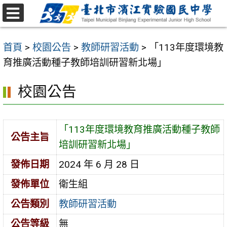
跳
至
選
主
單
首頁
>
校園公告
>
教師研習活動
>
「113年度環境教
要
育推廣活動種子教師培訓研習新北場」
內
容
校園公告
區
「113年度環境教育推廣活動種子教師
公告主旨
培訓研習新北場」
發佈日期
2024 年 6 月 28 日
發佈單位
衛生組
公告類別
教師研習活動
公告等級
無