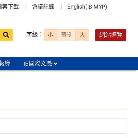
檔案下載
會議記錄
English(IB MYP)
送出
字級：
網站導覽
小
預設
大
搜
尋：
報導
IB國際文憑