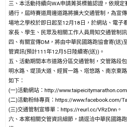
三、本活動持續向WA申請菁英標籤認證，依規定
通行，屆時賽道周邊道路將擴大交通管制，為宣傳
場地之學校於即日起至12月18日，於網站、電
家長、學生、民眾及相關工作人員周知交通管制訊
四、有關宣傳DM，將由中華民國路跑協會寄(送
管資訊(預計111年12月5日陸續寄(送))。
五、活動期間本市道路分區交通管制，交管路段包
明水路、堤頂大道、經貿一路、塔悠路、南京東路
如下：
(一)活動網站：http://www.taipeicitymarathon.co
(二)活動粉絲專頁：https://www.facebook.com/Taip
(三)交通管制宣導單：https://reurl.cc/VRzDnn。
六、本案相關交管資訊細節，請逕洽中華民國路跑協會賴