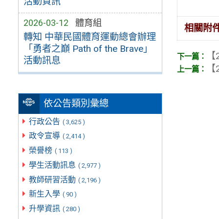
活動資訊
2026-03-12
體育組
相關附
轉知 中華民國體育運動總會辦理
「勇者之巔 Path of the Brave」
【2
活動訊息
【2
依公告類別彙總
行政公告
( 3,625 )
政令宣導
( 2,414 )
榮譽榜
( 113 )
學生活動訊息
( 2,977 )
教師研習活動
( 2,196 )
新生入學
( 90 )
升學資訊
( 280 )