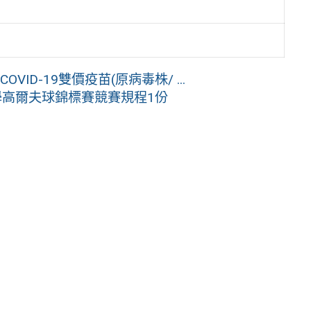
OVID-19雙價疫苗(原病毒株/ ...
學高爾夫球錦標賽競賽規程1份