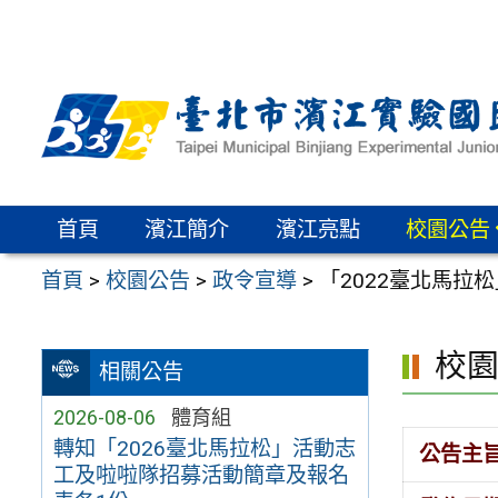
跳
至
主
要
內
容
區
首頁
濱江簡介
濱江亮點
校園公告
首頁
>
校園公告
>
政令宣導
>
「2022臺北馬拉
校
相關公告
2026-08-06
體育組
轉知「2026臺北馬拉松」活動志
公告主
工及啦啦隊招募活動簡章及報名