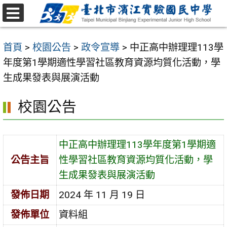
跳
至
選
主
單
首頁
>
校園公告
>
政令宣導
>
中正高中辦理理113學
要
年度第1學期適性學習社區教育資源均質化活動，學
內
生成果發表與展演活動
容
區
校園公告
中正高中辦理理113學年度第1學期適
公告主旨
性學習社區教育資源均質化活動，學
生成果發表與展演活動
發佈日期
2024 年 11 月 19 日
發佈單位
資料組