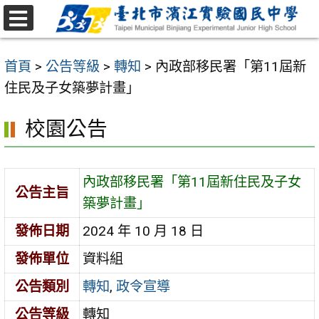
跳
至
選
主
單
首頁
>
公告等級
>
轉知
>
內政部移民署「第11屆新
要
住民及子女築夢計畫」
內
容
校園公告
區
內政部移民署「第11屆新住民及子女
公告主旨
築夢計畫」
發佈日期
2024 年 10 月 18 日
發佈單位
資料組
公告類別
轉知
,
政令宣導
公告等級
轉知