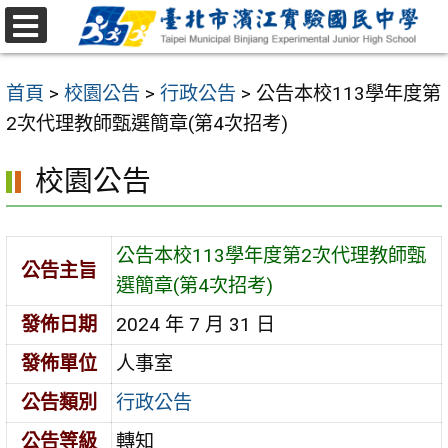
跳
至
選
主
單
首頁
>
校園公告
>
行政公告
>
公告本校113學年度第
要
2次代理教師甄選簡章(第4次招考)
內
容
校園公告
區
公告本校113學年度第2次代理教師甄
公告主旨
選簡章(第4次招考)
發佈日期
2024 年 7 月 31 日
發佈單位
人事室
公告類別
行政公告
公告等級
轉知