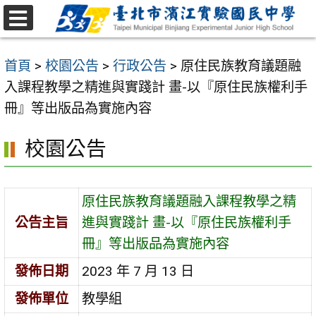
跳
至
選
主
單
首頁
>
校園公告
>
行政公告
>
原住民族教育議題融
要
入課程教學之精進與實踐計 畫-以『原住民族權利手
內
冊』等出版品為實施內容
容
區
校園公告
原住民族教育議題融入課程教學之精
公告主旨
進與實踐計 畫-以『原住民族權利手
冊』等出版品為實施內容
發佈日期
2023 年 7 月 13 日
發佈單位
教學組