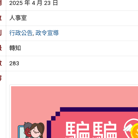
期
2025 年 4 月 23 日
位
人事室
別
行政公告
,
政令宣導
級
轉知
數
283
容