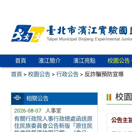
跳
至
主
要
內
容
區
首頁
濱江簡介
濱江亮點
校園公告
首頁
>
校園公告
>
行政公告
>
反詐騙預防宣導
校
相關公告
2026-08-07
人事室
有關行政院人事行政總處函送原
公告主
住民族委員會公告新版「原住民