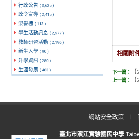
行政公告
( 3,625 )
政令宣導
( 2,415 )
榮譽榜
( 113 )
學生活動訊息
( 2,977 )
教師研習活動
( 2,196 )
新生入學
( 90 )
相關附
升學資訊
( 280 )
生涯發展
( 483 )
【2
【2
網站安全政策
臺北市濱江實驗國民中學
Taipe