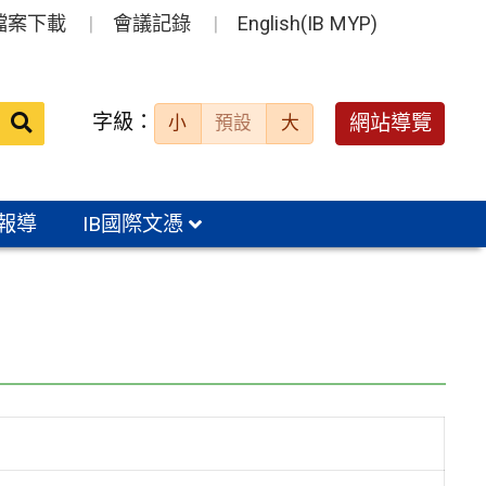
檔案下載
會議記錄
English(IB MYP)
送出
字級：
網站導覽
小
預設
大
搜
尋：
報導
IB國際文憑