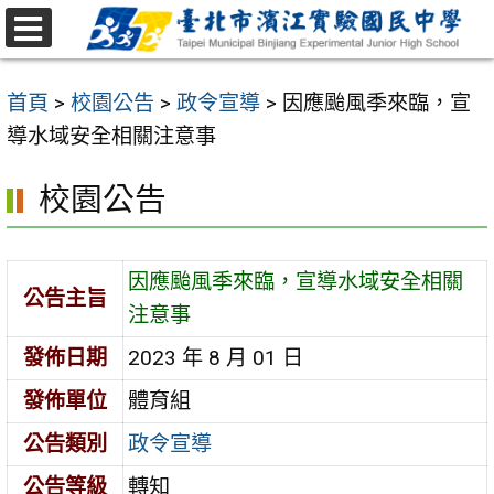
跳
至
選
主
單
首頁
>
校園公告
>
政令宣導
>
因應颱風季來臨，宣
要
導水域安全相關注意事
內
容
校園公告
區
因應颱風季來臨，宣導水域安全相關
公告主旨
注意事
發佈日期
2023 年 8 月 01 日
發佈單位
體育組
公告類別
政令宣導
公告等級
轉知