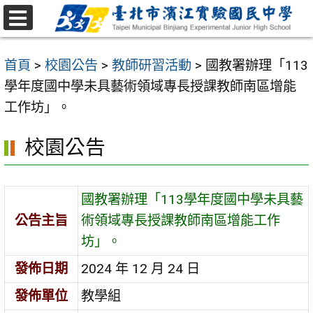
跳
至
選
主
單
首頁
>
校園公告
>
教師研習活動
>
國教署辦理「113
要
學年度國中學未具藝術領域專長授課教師南區增能
內
工作坊」。
容
區
校園公告
國教署辦理「113學年度國中學未具藝
公告主旨
術領域專長授課教師南區增能工作
坊」。
發佈日期
2024 年 12 月 24 日
發佈單位
教學組