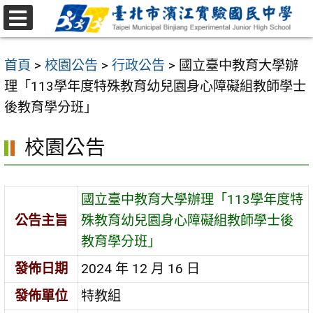
跳
至
選
主
單
首頁
>
校園公告
>
行政公告
>
國立臺中教育大學辦
要
理「113學年度特殊教育幼兒園身心障礙組教師學士
內
後教育學分班」
容
區
校園公告
國立臺中教育大學辦理「113學年度特
公告主旨
殊教育幼兒園身心障礙組教師學士後
教育學分班」
發佈日期
2024 年 12 月 16 日
發佈單位
特教組