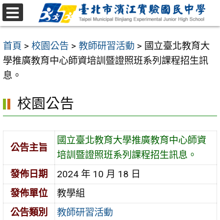
跳
至
選
主
單
首頁
>
校園公告
>
教師研習活動
>
國立臺北教育大
要
學推廣教育中心師資培訓暨證照班系列課程招生訊
內
息。
容
區
校園公告
國立臺北教育大學推廣教育中心師資
公告主旨
培訓暨證照班系列課程招生訊息。
發佈日期
2024 年 10 月 18 日
發佈單位
教學組
公告類別
教師研習活動