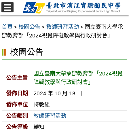
跳
至
選
主
單
首頁
>
校園公告
>
教師研習活動
>
國立臺南大學承
要
辦教育部「2024視覺障礙教學與行政研討會」
內
容
校園公告
區
國立臺南大學承辦教育部「2024視覺
公告主旨
障礙教學與行政研討會」
發佈日期
2024 年 10 月 18 日
發佈單位
特教組
公告類別
教師研習活動
公告等級
轉知