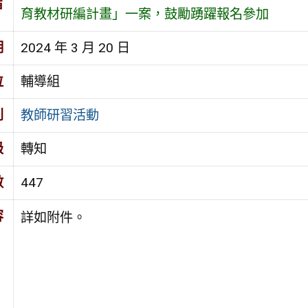
旨
育教材研編計畫」一案，鼓勵踴躍報名參加
期
2024 年 3 月 20 日
位
輔導組
別
教師研習活動
級
轉知
數
447
容
詳如附件。