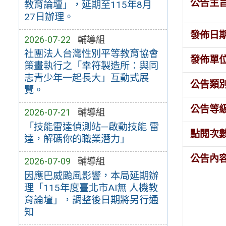
公告主
教育論壇」，延期至115年8月
27日辦理。
發佈日
2026-07-22
輔導組
社團法人台灣性別平等教育協會
發佈單
策畫執行之「幸符製造所：與同
志青少年一起長大」互動式展
公告類
覽。
公告等
2026-07-21
輔導組
「技能雷達偵測站—啟動技能 雷
點閱次
達，解碼你的職業潛力」
公告內
2026-07-09
輔導組
因應巴威颱風影響，本局延期辦
理「115年度臺北市AI無 人機教
育論壇」，調整後日期將另行通
知