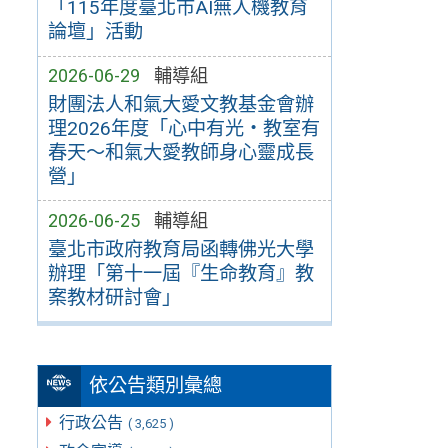
「115年度臺北市AI無人機教育
論壇」活動
2026-06-29
輔導組
財團法人和氣大愛文教基金會辦
理2026年度「心中有光・教室有
春天～和氣大愛教師身心靈成長
營」
2026-06-25
輔導組
臺北市政府教育局函轉佛光大學
辦理「第十一屆『生命教育』教
案教材研討會」
依公告類別彙總
行政公告
( 3,625 )