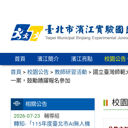
跳
至
主
要
內
容
區
首頁
濱江簡介
濱江亮點
校園公告
首頁
>
校園公告
>
教師研習活動
>
國立臺灣師範
一案，鼓勵踴躍報名參加
校
相關公告
2026-07-23
輔導組
轉知-「115年度臺北市AI無人機