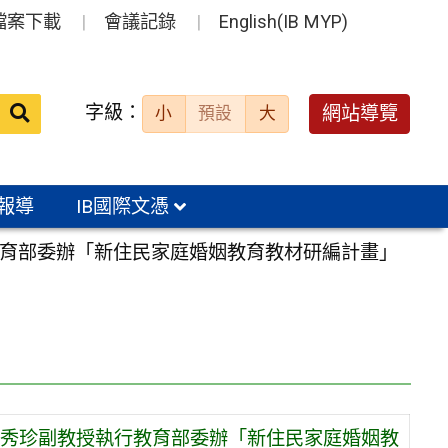
檔案下載
會議記錄
English(IB MYP)
送出
字級：
網站導覽
小
預設
大
搜
尋：
報導
IB國際文憑
育部委辦「新住民家庭婚姻教育教材研編計畫」
秀珍副教授執行教育部委辦「新住民家庭婚姻教