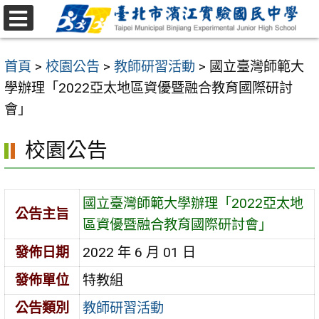
跳
至
選
主
單
首頁
>
校園公告
>
教師研習活動
>
國立臺灣師範大
要
學辦理「2022亞太地區資優暨融合教育國際研討
內
會」
容
區
校園公告
國立臺灣師範大學辦理「2022亞太地
公告主旨
區資優暨融合教育國際研討會」
發佈日期
2022 年 6 月 01 日
發佈單位
特教組
公告類別
教師研習活動