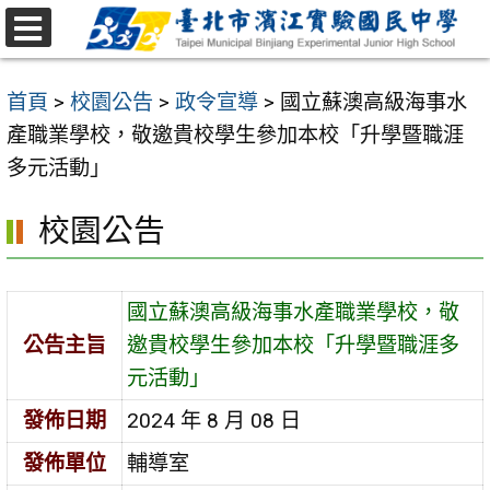
跳
至
選
主
單
首頁
>
校園公告
>
政令宣導
>
國立蘇澳高級海事水
要
產職業學校，敬邀貴校學生參加本校「升學暨職涯
內
多元活動」
容
區
校園公告
國立蘇澳高級海事水產職業學校，敬
公告主旨
邀貴校學生參加本校「升學暨職涯多
元活動」
發佈日期
2024 年 8 月 08 日
發佈單位
輔導室