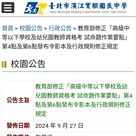
跳
至
選
主
單
首頁
>
校園公告
>
行政公告
>
教育部修正「高級中
要
等以下學校及幼兒園教師資格考 試命題作業要點」
內
第4點及第6點發布令影本及行政規則修正規定
容
區
校園公告
教育部修正「高級中等以下學校及幼
兒園教師資格考 試命題作業要點」第4
公告主旨
點及第6點發布令影本及行政規則修正
規定
發佈日期
2024 年 9 月 27 日