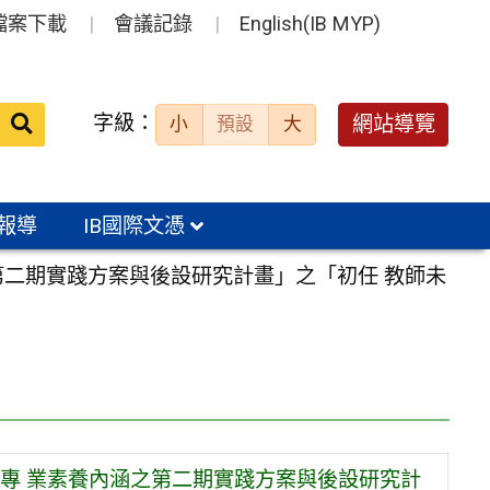
檔案下載
會議記錄
English(IB MYP)
送出
字級：
網站導覽
小
預設
大
搜
尋：
報導
IB國際文憑
第二期實踐方案與後設研究計畫」之「初任 教師未
專 業素養內涵之第二期實踐方案與後設研究計