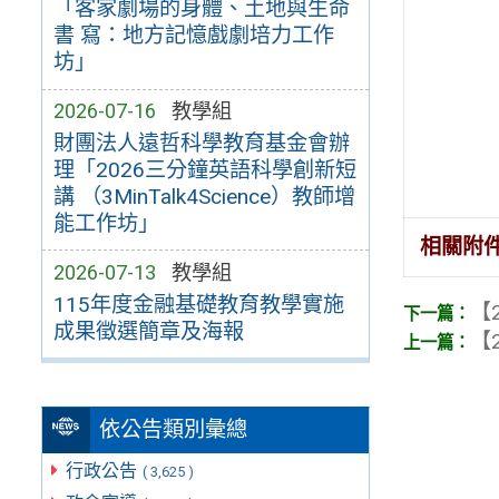
「客家劇場的身體、土地與生命
書 寫：地方記憶戲劇培力工作
坊」
2026-07-16
教學組
財團法人遠哲科學教育基金會辦
理「2026三分鐘英語科學創新短
講 （3MinTalk4Science）教師增
能工作坊」
相關附
2026-07-13
教學組
115年度金融基礎教育教學實施
【2
成果徵選簡章及海報
【2
依公告類別彙總
行政公告
( 3,625 )