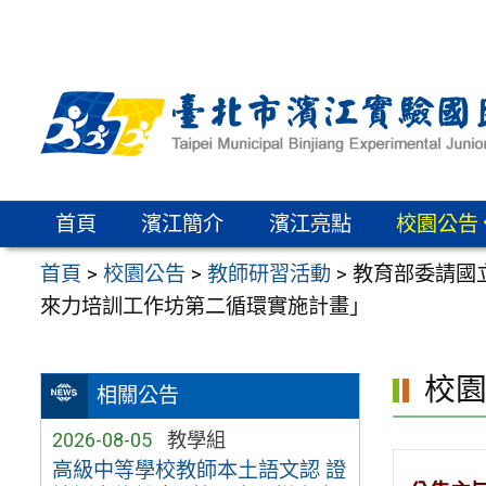
跳
至
主
要
內
容
區
首頁
濱江簡介
濱江亮點
校園公告
首頁
>
校園公告
>
教師研習活動
>
教育部委請國
來力培訓工作坊第二循環實施計畫」
校
相關公告
2026-08-05
教學組
高級中等學校教師本土語文認 證