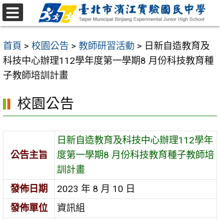
跳
至
選
主
單
首頁
>
校園公告
>
教師研習活動
>
日新自造教育及
要
科技中心辦理112學年度第一學期8 月份科技教育種
內
子教師培訓計畫
容
區
校園公告
日新自造教育及科技中心辦理112學年
公告主旨
度第一學期8 月份科技教育種子教師培
訓計畫
發佈日期
2023 年 8 月 10 日
發佈單位
資訊組