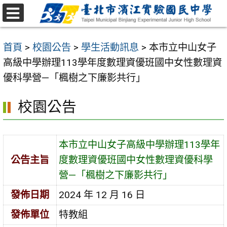
跳
至
選
主
單
首頁
>
校園公告
>
學生活動訊息
>
本市立中山女子
要
高級中學辦理113學年度數理資優班國中女性數理資
內
優科學營—「楓樹之下廉影共行」
容
區
校園公告
本市立中山女子高級中學辦理113學年
公告主旨
度數理資優班國中女性數理資優科學
營—「楓樹之下廉影共行」
發佈日期
2024 年 12 月 16 日
發佈單位
特教組