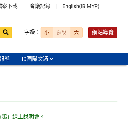
檔案下載
會議記錄
English(IB MYP)
送出
字級：
網站導覽
小
預設
大
搜
尋：
報導
IB國際文憑
做起」線上說明會。