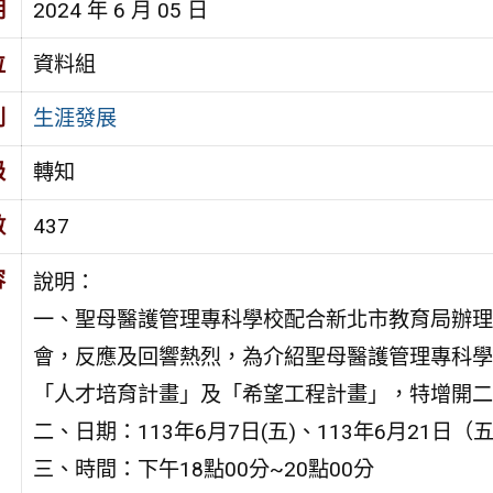
期
2024 年 6 月 05 日
位
資料組
別
生涯發展
級
轉知
數
437
容
說明：
一、聖母醫護管理專科學校配合新北市教育局辦理
會，反應及回響熱烈，為介紹聖母醫護管理專科學
「人才培育計畫」及「希望工程計畫」，特增開二
二、日期：113年6月7日(五)、113年6月21日（
三、時間：下午18點00分~20點00分