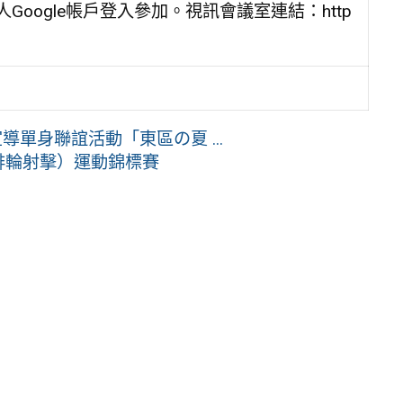
人Google帳戶登入參加。視訊會議室連結：http
單身聯誼活動「東區の夏 ...
直排輪射擊）運動錦標賽