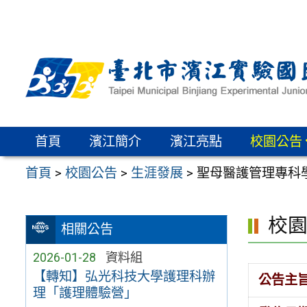
跳
至
主
要
內
容
區
首頁
濱江簡介
濱江亮點
校園公告
首頁
>
校園公告
>
生涯發展
>
聖母醫護管理專科
校
相關公告
2026-01-28
資料組
【轉知】弘光科技大學護理科辦
公告主
理「護理體驗營」