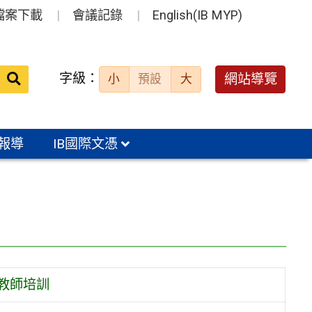
檔案下載
會議記錄
English(IB MYP)
送出
字級：
網站導覽
小
預設
大
搜
尋：
報導
IB國際文憑
教師培訓