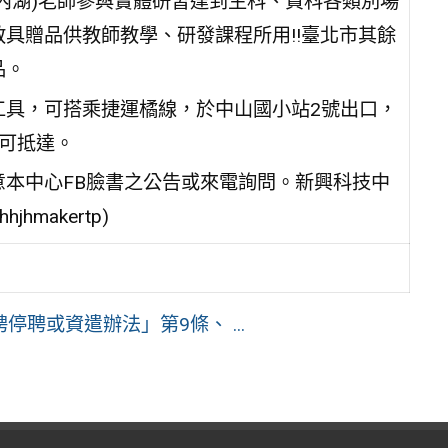
內湖)老師參與實體研習達到生科、資科各類別場
具贈品供教師教學、研發課程所用!!臺北市其餘
品。
工具，可搭乘捷運橘線，於中山國小站2號出口，
可抵達。
本中心FB臉書之公告或來電詢問。新興科技中
hjhmakertp)
聘或資遣辦法」第9條、 ...