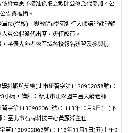
並依權責惠予核准錄取之教師公假派代參加。公
校公告與推播。
單位(學校)、與教師e學苑進行大師講堂課程錄
述人員公假派代出席，毋任感荷。
援，將優先參考依區域各校報名研習及參與情
挑戰與契機(北市研習字第1130902058號)：
，共計3小時，講師：新北市江翠國中呂天齡老師
第1130902061號)：113年10月9日(三)下
講師：臺北市石牌科技中心黃顯淞主任
第1130902062號)：113年11月1日(五)上午9