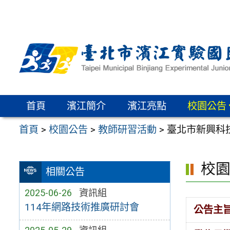
跳
至
主
要
內
容
區
首頁
濱江簡介
濱江亮點
校園公告
首頁
>
校園公告
>
教師研習活動
>
臺北市新興科
校
相關公告
2025-06-26
資訊組
114年網路技術推廣研討會
公告主