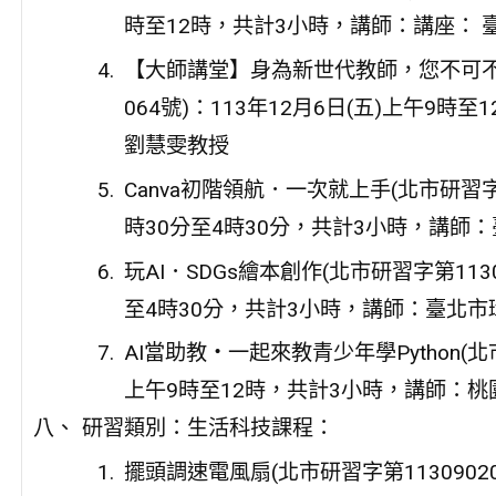
時至12時，共計3小時，講師：講座：
【大師講堂】身為新世代教師，您不可不知
064號)：113年12月6日(五)上午9
劉慧雯教授
Canva初階領航．一次就上手(北市研習字第1
時30分至4時30分，共計3小時，講師
玩AI．SDGs繪本創作(北市研習字第1130
至4時30分，共計3小時，講師：臺北
AI當助教・一起來教青少年學Python(北市
上午9時至12時，共計3小時，講師：桃
研習類別：生活科技課程：
擺頭調速電風扇(北市研習字第11309020