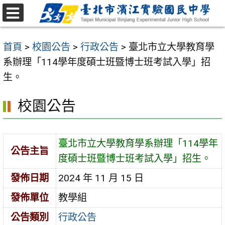
跳
至
選
主
單
首頁
>
校園公告
>
行政公告
>
臺北市立大學教育學
要
系辦理「114學年度碩士班暨博士班考試入學」招
內
生。
容
區
校園公告
臺北市立大學教育學系辦理「114學年
公告主旨
度碩士班暨博士班考試入學」招生。
發佈日期
2024 年 11 月 15 日
發佈單位
教學組
公告類別
行政公告