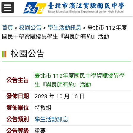
跳
至
選
主
單
首頁
>
校園公告
>
學生活動訊息
>
臺北市 112年度
要
國民中學資賦優異學生『與良師有約』活動
內
容
校園公告
區
臺北市 112年度國民中學資賦優異學
公告主旨
生『與良師有約』活動
發佈日期
2023 年 10 月 16 日
發佈單位
特教組
公告類別
學生活動訊息
公告等級
重要