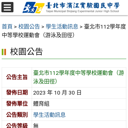
跳
至
選
主
單
首頁
>
校園公告
>
學生活動訊息
>
臺北市112學年度
要
中等學校運動會（游泳及田徑）
內
容
校園公告
區
臺北市112學年度中等學校運動會（游
公告主旨
泳及田徑）
發佈日期
2023 年 10 月 30 日
發佈單位
體育組
公告類別
學生活動訊息
公告等級
無