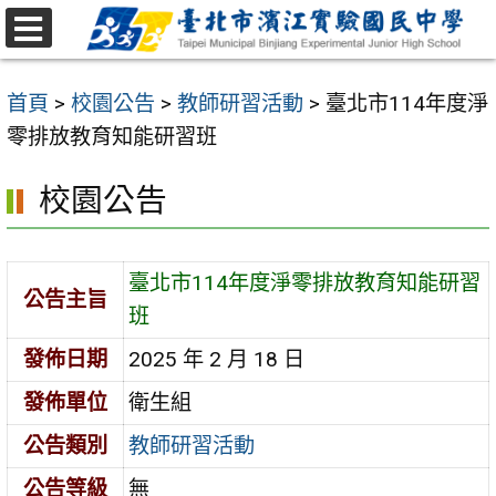
跳
至
選
主
單
首頁
>
校園公告
>
教師研習活動
>
臺北市114年度淨
要
零排放教育知能研習班
內
容
校園公告
區
臺北市114年度淨零排放教育知能研習
公告主旨
班
發佈日期
2025 年 2 月 18 日
發佈單位
衛生組
公告類別
教師研習活動
公告等級
無