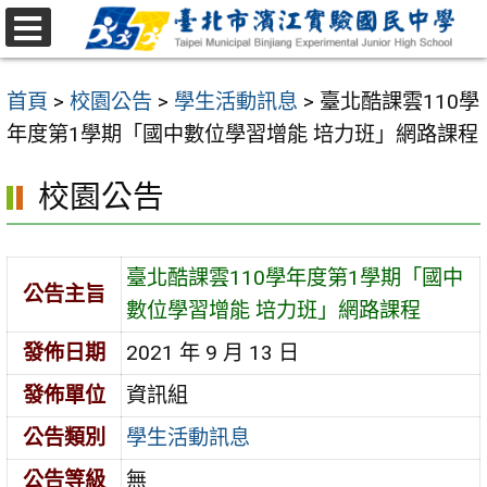
跳
至
選
主
單
首頁
>
校園公告
>
學生活動訊息
>
臺北酷課雲110學
要
年度第1學期「國中數位學習增能 培力班」網路課程
內
容
校園公告
區
臺北酷課雲110學年度第1學期「國中
公告主旨
數位學習增能 培力班」網路課程
發佈日期
2021 年 9 月 13 日
發佈單位
資訊組
公告類別
學生活動訊息
公告等級
無