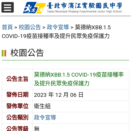
跳
至
選
主
單
首頁
>
校園公告
>
政令宣導
>
莫德納XBB.1.5
要
COVID-19疫苗接種率及提升民眾免疫保護力
內
容
校園公告
區
莫德納XBB.1.5 COVID-19疫苗接種率
公告主旨
及提升民眾免疫保護力
發佈日期
2023 年 12 月 06 日
發佈單位
衛生組
公告類別
政令宣導
公告等級
無