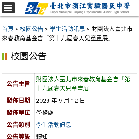
跳
至
選
主
單
首頁
>
校園公告
>
學生活動訊息
>
財團法人臺北市
要
來春教育基金會「第十九屆春天兒童畫展」
內
容
校園公告
區
財團法人臺北市來春教育基金會「第
公告主旨
十九屆春天兒童畫展」
發佈日期
2023 年 9 月 12 日
發佈單位
學務處
公告類別
學生活動訊息
公告等級
轉知