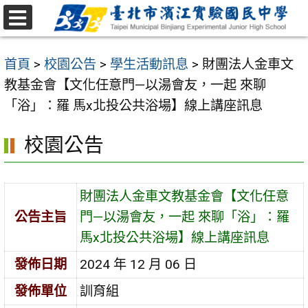
跳
至
選
主
單
首頁
>
校園公告
>
學生活動訊息
>
財團法人金車文
要
教基金會【文化任意門—以湯會友，一起 來聊
內
「浴」：羅 馬x北投公共浴場】線上講座訊息
容
區
校園公告
財團法人金車文教基金會【文化任意
公告主旨
門—以湯會友，一起 來聊「浴」：羅
馬x北投公共浴場】線上講座訊息
發佈日期
2024 年 12 月 06 日
發佈單位
訓育組