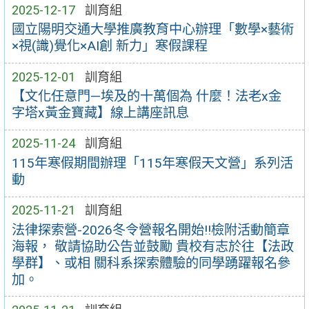
2025-12-17
訓育組
國立陽明交通大學推廣教育中心辦理「數學×藝術
×視(識)覺化×AI創 新力」寒假課程
2025-12-01
訓育組
【文化任意門—埃及的十萬個為 什麼！法老x金
字塔x黃金寶藏】線上講座訊息
2025-11-24
訓育組
115年寒假期間辦理「115年寒假天文營」系列活
動
2025-11-21
訓育組
法律探索營-2026冬令營報名開始!!檢附活動簡章
海報， 敬請協助公告並鼓勵 貴校有志於往【法政
學群】、或相 關科系探索體驗的同學踴躍報名參
加。