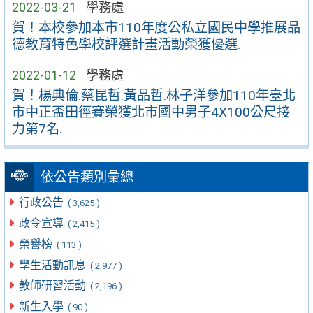
2022-03-21
學務處
賀！本校參加本市110年度公私立國民中學推展品
德教育特色學校評選計畫活動榮獲優選.
2022-01-12
學務處
賀！楊典倫.蔡昆哲.黃品哲.林子洋參加110年臺北
市中正盃田徑賽榮獲北市國中男子4X100公尺接
力第7名.
依公告類別彙總
行政公告
( 3,625 )
政令宣導
( 2,415 )
榮譽榜
( 113 )
學生活動訊息
( 2,977 )
教師研習活動
( 2,196 )
新生入學
( 90 )