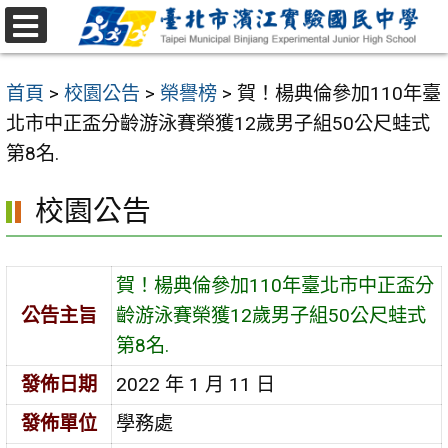
跳
至
選
主
單
首頁
>
校園公告
>
榮譽榜
>
賀！楊典倫參加110年臺
要
北市中正盃分齡游泳賽榮獲12歲男子組50公尺蛙式
內
第8名.
容
區
校園公告
賀！楊典倫參加110年臺北市中正盃分
公告主旨
齡游泳賽榮獲12歲男子組50公尺蛙式
第8名.
發佈日期
2022 年 1 月 11 日
發佈單位
學務處