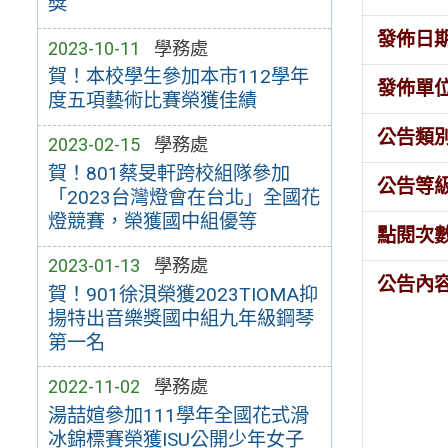
獎
發佈日
2023-10-11
學務處
賀！本校學生參加本市112學年
發佈單
度五項藝術比賽榮獲佳績
公告類
2023-02-15
學務處
賀！801蔡旻軒跨校組隊參加
公告等
「2023台灣燈會在台北」全國花
燈競賽，榮獲國中組優等
點閱次
2023-01-13
學務處
公告內
賀！901徐浿榮獲2023TIOMA抑
揚特出音樂獎國中組九年級鋼琴
第一名
2022-11-02
學務處
湯喆媗參加111學年全國花式滑
冰錦標賽榮獲ISU公開少年女子