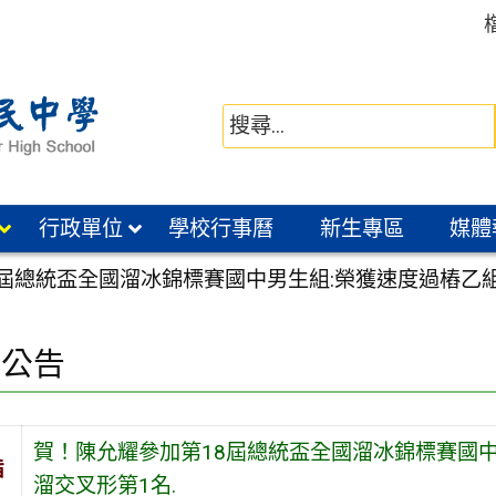
行政單位
學校行事曆
新生專區
媒體
屆總統盃全國溜冰錦標賽國中男生組:榮獲速度過樁乙組前
園公告
賀！陳允耀參加第18屆總統盃全國溜冰錦標賽國中
旨
溜交叉形第1名.