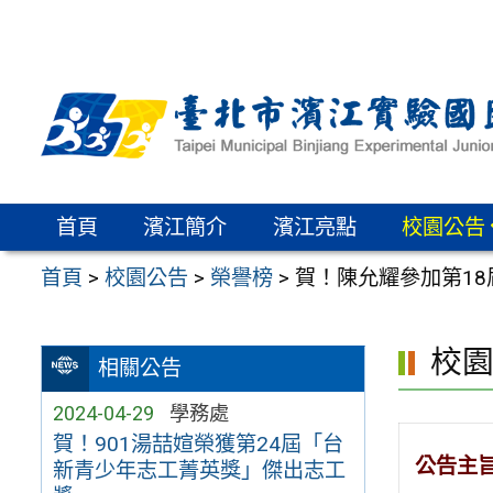
跳
至
主
要
內
容
區
首頁
濱江簡介
濱江亮點
校園公告
首頁
>
校園公告
>
榮譽榜
>
賀！陳允耀參加第18
校
相關公告
2024-04-29
學務處
賀！901湯喆媗榮獲第24屆「台
公告主
新青少年志工菁英獎」傑出志工