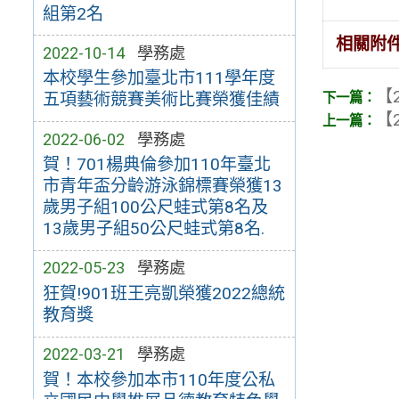
組第2名
相關附
2022-10-14
學務處
本校學生參加臺北市111學年度
【2
五項藝術競賽美術比賽榮獲佳績
【2
2022-06-02
學務處
賀！701楊典倫參加110年臺北
市青年盃分齡游泳錦標賽榮獲13
歲男子組100公尺蛙式第8名及
13歲男子組50公尺蛙式第8名.
2022-05-23
學務處
狂賀!901班王亮凱榮獲2022總統
教育獎
2022-03-21
學務處
賀！本校參加本市110年度公私