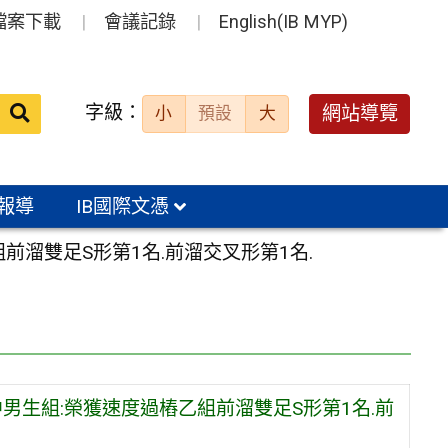
檔案下載
會議記錄
English(IB MYP)
送出
字級：
網站導覽
小
預設
大
搜
尋：
報導
IB國際文憑
溜雙足S形第1名.前溜交叉形第1名.
男生組:榮獲速度過樁乙組前溜雙足S形第1名.前