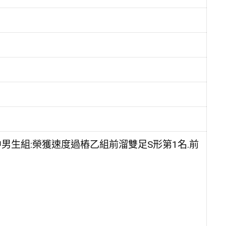
男生組:榮獲速度過樁乙組前溜雙足S形第1名.前