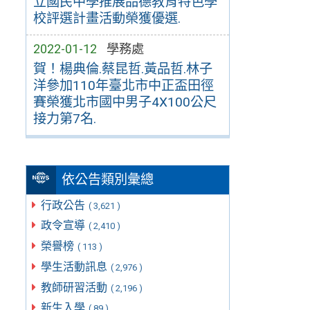
立國民中學推展品德教育特色學
校評選計畫活動榮獲優選.
2022-01-12
學務處
賀！楊典倫.蔡昆哲.黃品哲.林子
洋參加110年臺北市中正盃田徑
賽榮獲北市國中男子4X100公尺
接力第7名.
依公告類別彙總
行政公告
( 3,621 )
政令宣導
( 2,410 )
榮譽榜
( 113 )
學生活動訊息
( 2,976 )
教師研習活動
( 2,196 )
新生入學
( 89 )