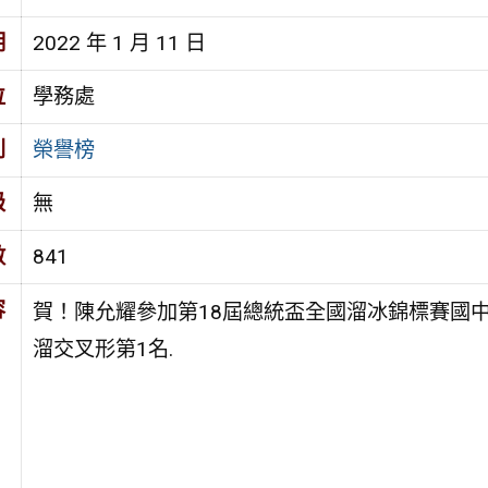
期
2022 年 1 月 11 日
位
學務處
別
榮譽榜
級
無
數
841
容
賀！陳允耀參加第18屆總統盃全國溜冰錦標賽國中
溜交叉形第1名.