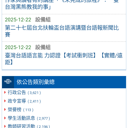
作家與讀者有約講座「《未完成的旅程》：一隻
台灣黑熊教我的事」
2025-12-22
設備組
第二十七屆台北扶輪盃台語演講暨台語報新聞比
賽
2025-12-22
設備組
臺灣台語語言能 力認證【考試衝刺班】【實體/遠
距】
依公告類別彙總
行政公告
( 3,621 )
政令宣導
( 2,411 )
榮譽榜
( 113 )
學生活動訊息
( 2,977 )
教師研習活動
( 2,196 )