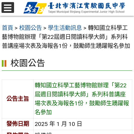
跳
至
選
主
單
首頁
>
校園公告
>
學生活動訊息
>
轉知國立科學工
要
藝博物館辦理「第22屆週日閱讀科學大師」系列科
內
普講座場次表及海報各1份，鼓勵師生踴躍報名參加
容
區
校園公告
轉知國立科學工藝博物館辦理「第22
屆週日閱讀科學大師」系列科普講座
公告主旨
場次表及海報各1份，鼓勵師生踴躍報
名參加
發佈日期
2025 年 1 月 10 日