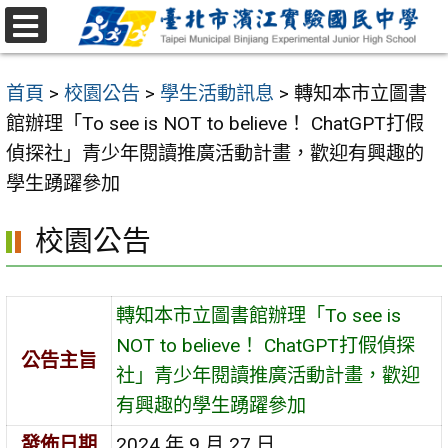
跳
至
選
主
單
首頁
>
校園公告
>
學生活動訊息
>
轉知本市立圖書
要
館辦理「To see is NOT to believe！ ChatGPT打假
內
偵探社」青少年閱讀推廣活動計畫，歡迎有興趣的
容
學生踴躍參加
區
校園公告
轉知本市立圖書館辦理「To see is
NOT to believe！ ChatGPT打假偵探
公告主旨
社」青少年閱讀推廣活動計畫，歡迎
有興趣的學生踴躍參加
發佈日期
2024 年 9 月 27 日