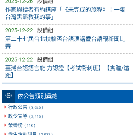
2025-12-26
設備組
作家與讀者有約講座「《未完成的旅程》：一隻
台灣黑熊教我的事」
2025-12-22
設備組
第二十七屆台北扶輪盃台語演講暨台語報新聞比
賽
2025-12-22
設備組
臺灣台語語言能 力認證【考試衝刺班】【實體/遠
距】
依公告類別彙總
行政公告
( 3,625 )
政令宣導
( 2,415 )
榮譽榜
( 113 )
學生活動訊息
( 2,977 )