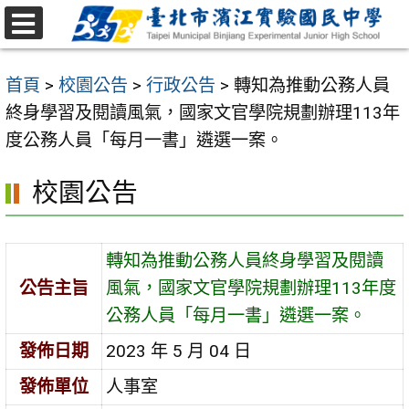
跳
至
選
主
單
首頁
>
校園公告
>
行政公告
>
轉知為推動公務人員
要
終身學習及閱讀風氣，國家文官學院規劃辦理113年
內
度公務人員「每月一書」遴選一案。
容
區
校園公告
轉知為推動公務人員終身學習及閱讀
公告主旨
風氣，國家文官學院規劃辦理113年度
公務人員「每月一書」遴選一案。
發佈日期
2023 年 5 月 04 日
發佈單位
人事室