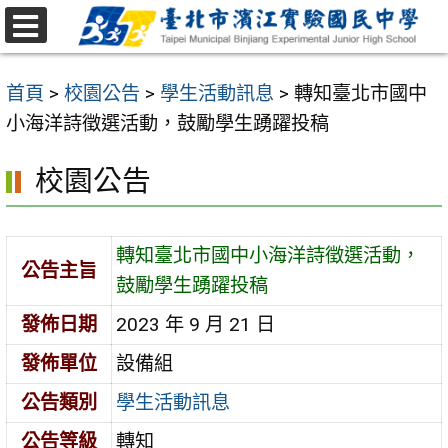
跳
至
選
主
單
首頁
>
校園公告
>
學生活動訊息
>
轉知臺北市國中
要
小海洋詩徵選活動，鼓勵學生踴躍投稿
內
容
校園公告
區
轉知臺北市國中小海洋詩徵選活動，
公告主旨
鼓勵學生踴躍投稿
發佈日期
2023 年 9 月 21 日
發佈單位
設備組
公告類別
學生活動訊息
公告等級
轉知