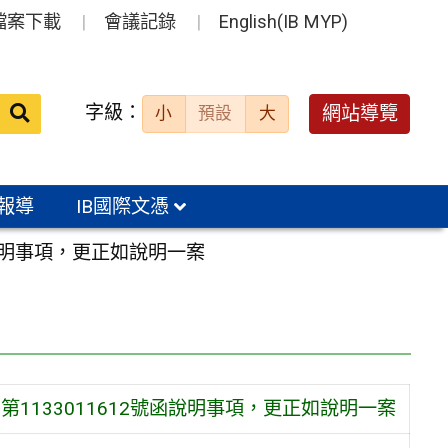
檔案下載
會議記錄
English(IB MYP)
送出
字級：
網站導覽
小
預設
大
搜
尋：
報導
IB國際文憑
函說明事項，更正如說明一案
第1133011612號函說明事項，更正如說明一案