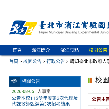
跳
至
主
要
內
容
區
首頁
濱江簡介
濱江亮點
校園公告
首頁
>
校園公告
>
行政公告
>
轉知臺北市政府人事
校
相關公告
2026-08-06
人事室
公告本校115學年度第2次代理及
公告主
代課教師甄選第3次招考結果