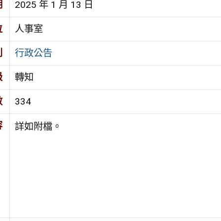
期
2025 年 1 月 13 日
位
人事室
別
行政公告
級
轉知
數
334
容
詳如附檔。