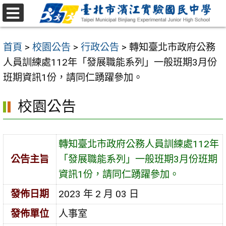
跳
至
選
主
單
首頁
>
校園公告
>
行政公告
>
轉知臺北市政府公務
要
人員訓練處112年「發展職能系列」一般班期3月份
內
班期資訊1份，請同仁踴躍參加。
容
區
校園公告
轉知臺北市政府公務人員訓練處112年
公告主旨
「發展職能系列」一般班期3月份班期
資訊1份，請同仁踴躍參加。
發佈日期
2023 年 2 月 03 日
發佈單位
人事室