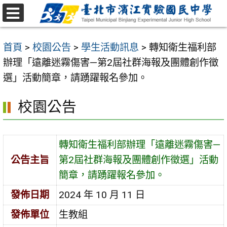
跳
至
選
主
單
首頁
>
校園公告
>
學生活動訊息
>
轉知衛生福利部
要
辦理「遠離迷霧傷害—第2屆社群海報及團體創作徵
內
選」活動簡章，請踴躍報名參加。
容
區
校園公告
轉知衛生福利部辦理「遠離迷霧傷害—
公告主旨
第2屆社群海報及團體創作徵選」活動
簡章，請踴躍報名參加。
發佈日期
2024 年 10 月 11 日
發佈單位
生教組