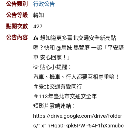
公告類別
行政公告
公告等級
轉知
點閱次數
427
公告內容
🛵 想知道更多臺北交通安全新亮點
嗎？快和 @馬妹 馬萱庭 一起「平安騎
車 安心回家！」
💡 貼心小提醒：
汽車、機車、行人都要互相尊重唷！
＃臺北交通有愛同行
＃113年臺北市交通安全年
短影片雲端連結：
https://drive.google.com/drive/folder
s/1x1hHga0-kpk8PWP64F1hXamubc