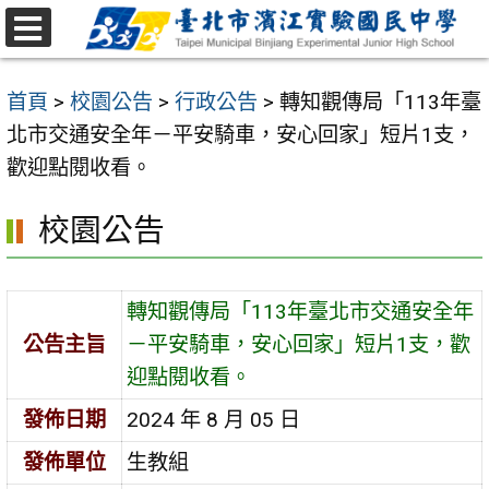
跳
至
選
主
單
首頁
>
校園公告
>
行政公告
>
轉知觀傳局「113年臺
要
北市交通安全年－平安騎車，安心回家」短片1支，
內
歡迎點閱收看。
容
區
校園公告
轉知觀傳局「113年臺北市交通安全年
公告主旨
－平安騎車，安心回家」短片1支，歡
迎點閱收看。
發佈日期
2024 年 8 月 05 日
發佈單位
生教組