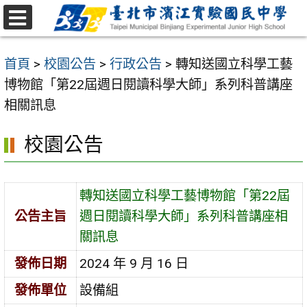
跳
至
選
主
單
首頁
>
校園公告
>
行政公告
>
轉知送國立科學工藝
要
博物館「第22屆週日閱讀科學大師」系列科普講座
內
相關訊息
容
區
校園公告
轉知送國立科學工藝博物館「第22屆
公告主旨
週日閱讀科學大師」系列科普講座相
關訊息
發佈日期
2024 年 9 月 16 日
發佈單位
設備組