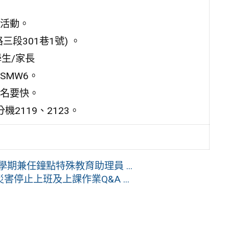
活動。
段301巷1號) 。
生/家長
iFSMW6。
名要快。
機2119、2123。
期兼任鐘點特殊教育助理員 ...
停止上班及上課作業Q&A ...