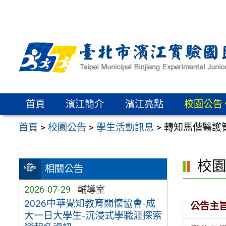
跳
至
主
要
內
容
區
首頁
濱江簡介
濱江亮點
校園公告
首頁
>
校園公告
>
學生活動訊息
>
轉知馬偕醫護
校
相關公告
2026-07-29
輔導室
2026中華覺知教育關懷協會-成
公告主
大一日大學生-沉浸式學職涯探索