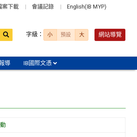
檔案下載
會議記錄
English(IB MYP)
送出
字級：
網站導覽
小
預設
大
搜
尋：
報導
IB國際文憑
動