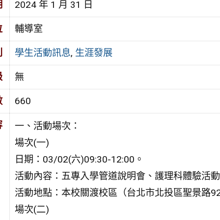
期
2024 年 1 月 31 日
位
輔導室
別
學生活動訊息
,
生涯發展
級
無
數
660
容
一、活動場次：
場次(一)
日期：03/02(六)09:30-12:00。
活動內容：五專入學管道說明會、護理科體驗活動
活動地點：本校關渡校區（台北市北投區聖景路92
場次(二)