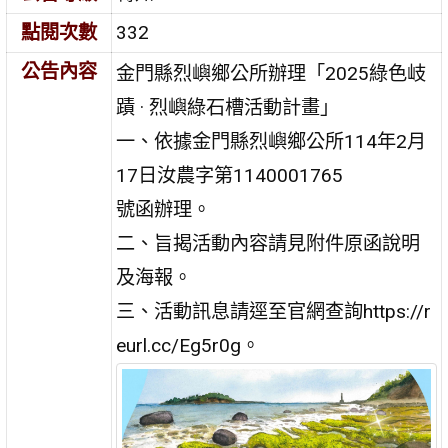
點閱次數
332
公告內容
金門縣烈嶼鄉公所辦理「2025綠色岐
蹟 · 烈嶼綠石槽活動計畫」
一、依據金門縣烈嶼鄉公所114年2月
17日汝農字第1140001765
號函辦理。
二、旨揭活動內容請見附件原函說明
及海報。
三、活動訊息請逕至官網查詢https://r
eurl.cc/Eg5r0g。