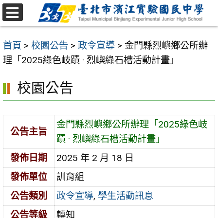
跳
至
選
主
單
首頁
>
校園公告
>
政令宣導
>
金門縣烈嶼鄉公所辦
要
理「2025綠色岐蹟 · 烈嶼綠石槽活動計畫」
內
容
校園公告
區
金門縣烈嶼鄉公所辦理「2025綠色岐
公告主旨
蹟 · 烈嶼綠石槽活動計畫」
發佈日期
2025 年 2 月 18 日
發佈單位
訓育組
公告類別
政令宣導
,
學生活動訊息
公告等級
轉知