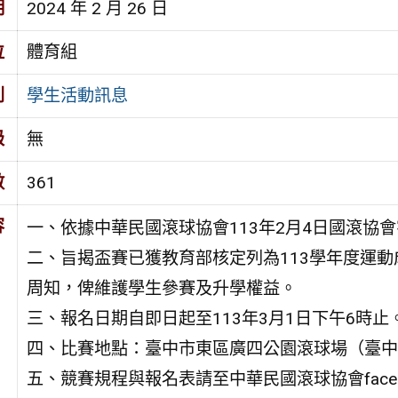
期
2024 年 2 月 26 日
位
體育組
別
學生活動訊息
級
無
數
361
容
一、依據中華民國滾球協會113年2月4日國滾協會字
二、旨揭盃賽已獲教育部核定列為113學年度運
周知，俾維護學生參賽及升學權益。
三、報名日期自即日起至113年3月1日下午6時止
四、比賽地點：臺中市東區廣四公園滾球場（臺中
五、競賽規程與報名表請至中華民國滾球協會face