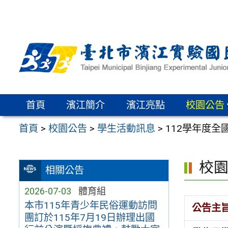
跳
至
主
要
內
容
區
首頁
濱江簡介
濱江亮點
校園公告
首頁
>
校園公告
>
學生活動訊息
>
112學年度
校
相關公告
2026-07-03
體育組
本市115年青少年民俗運動訪問
公告主
團訂於115年7月19日辦理出國