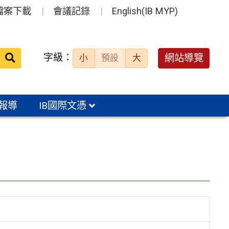
檔案下載
會議記錄
English(IB MYP)
送出
字級：
網站導覽
小
預設
大
搜
尋：
報導
IB國際文憑