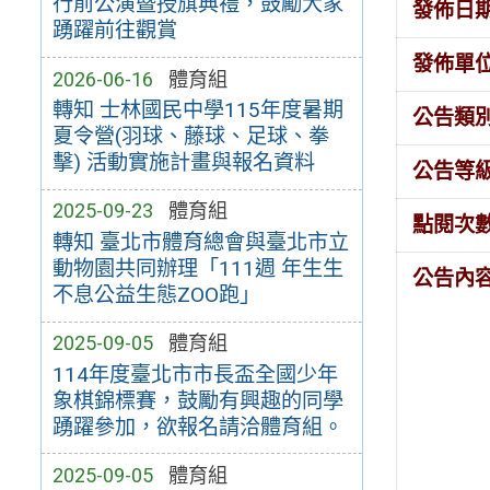
行前公演暨授旗典禮，鼓勵大家
發佈日
踴躍前往觀賞
發佈單
2026-06-16
體育組
轉知 士林國民中學115年度暑期
公告類
夏令營(羽球、藤球、足球、拳
擊) 活動實施計畫與報名資料
公告等
2025-09-23
體育組
點閱次
轉知 臺北市體育總會與臺北市立
動物園共同辦理「111週 年生生
公告內
不息公益生態ZOO跑」
2025-09-05
體育組
114年度臺北市市長盃全國少年
象棋錦標賽，鼓勵有興趣的同學
踴躍參加，欲報名請洽體育組。
2025-09-05
體育組