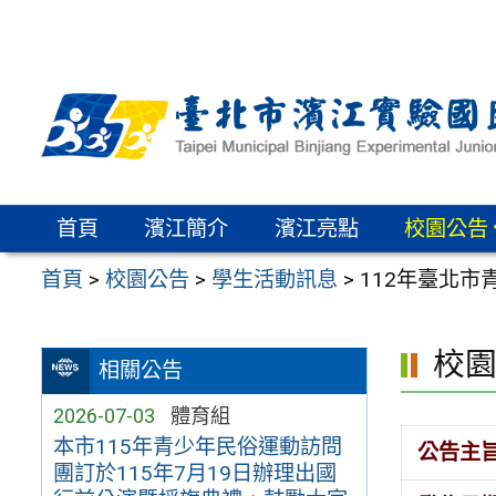
跳
至
主
要
內
容
區
首頁
濱江簡介
濱江亮點
校園公告
首頁
>
校園公告
>
學生活動訊息
>
112年臺北市
校
相關公告
2026-07-03
體育組
本市115年青少年民俗運動訪問
公告主
團訂於115年7月19日辦理出國