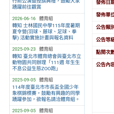
行前公演暨授旗典禮，鼓勵大家
發佈日
踴躍前往觀賞
發佈單
2026-06-16
體育組
轉知 士林國民中學115年度暑期
公告類
夏令營(羽球、藤球、足球、拳
擊) 活動實施計畫與報名資料
公告等
2025-09-23
體育組
點閱次
轉知 臺北市體育總會與臺北市立
動物園共同辦理「111週 年生生
公告內
不息公益生態ZOO跑」
2025-09-05
體育組
114年度臺北市市長盃全國少年
象棋錦標賽，鼓勵有興趣的同學
踴躍參加，欲報名請洽體育組。
2025-09-05
體育組