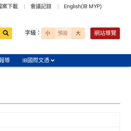
檔案下載
會議記錄
English(IB MYP)
送出
字級：
網站導覽
小
預設
大
搜
尋：
報導
IB國際文憑