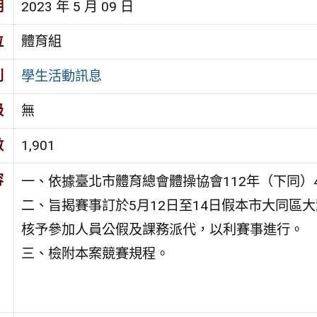
期
2023 年 5 月 09 日
位
體育組
別
學生活動訊息
級
無
數
1,901
容
一、依據臺北市體育總會體操協會112年（下同）4月
二、旨揭賽事訂於5月12日至14日假本市大同區
核予參加人員公假及課務派代，以利賽事進行。
三、檢附本案競賽規程。