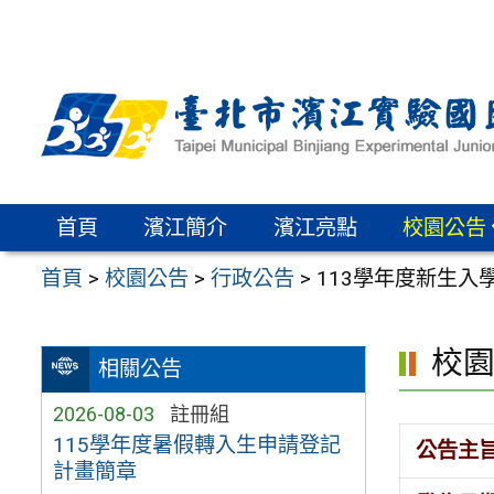
跳
至
主
要
內
容
區
首頁
濱江簡介
濱江亮點
校園公告
首頁
>
校園公告
>
行政公告
>
113學年度新生
校
相關公告
2026-08-03
註冊組
115學年度暑假轉入生申請登記
公告主
計畫簡章