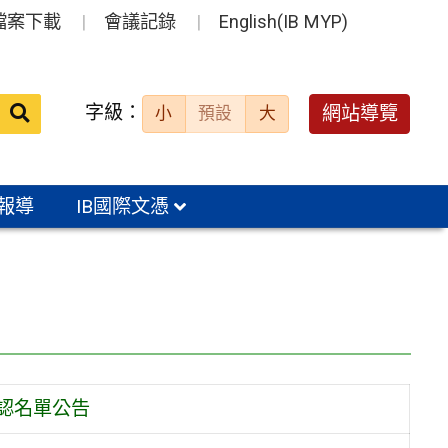
檔案下載
會議記錄
English(IB MYP)
送出
字級：
網站導覽
小
預設
大
搜
尋：
報導
IB國際文憑
認名單公告