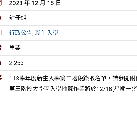
期
2023 年 12 月 15 日
位
註冊組
別
行政公告
,
新生入學
級
重要
數
2,253
容
113
學年度新生入學第二階段錄取名單，請參閱附
第三階段大學區入學抽籤作業將於
12/18(
星期一
)