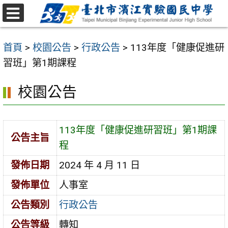
跳
至
選
主
單
首頁
>
校園公告
>
行政公告
>
113年度「健康促進研
要
習班」第1期課程
內
容
校園公告
區
113年度「健康促進研習班」第1期課
公告主旨
程
發佈日期
2024 年 4 月 11 日
發佈單位
人事室
公告類別
行政公告
公告等級
轉知