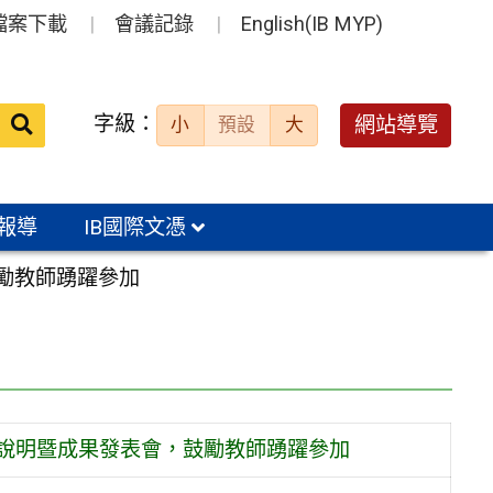
檔案下載
會議記錄
English(IB MYP)
送出
字級：
網站導覽
小
預設
大
搜
尋：
報導
IB國際文憑
勵教師踴躍參加
選說明暨成果發表會，鼓勵教師踴躍參加