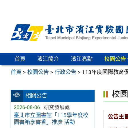
跳
至
主
要
內
容
區
首頁
濱江簡介
濱江亮點
校園公告
首頁
>
校園公告
>
行政公告
>
113年度國際教
校
相關公告
2026-08-06
研究發展處
臺北市立圖書館「115學年度校
公告主
園書箱享書香」推廣 活動