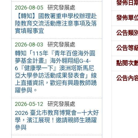
發佈日
2026-08-05
研究發展處
【轉知】國教署重申學校辦理赴
發佈單
陸教育交流活動應注意事項及落
實填報事宜
公告類
2026-08-03
研究發展處
公告等
轉知「115年『青年百億海外圓
夢基金計畫』海外翱翔組G-4-
點閱次
6『健康學一下』澳洲塔斯馬尼
亞大學參訪活動成果發表會」線
公告內
上直播資訊，歡迎有興趣教師踴
躍參與。
2026-05-12
研究發展處
2026 臺北市教育博覽會—十大好
學，濱江展現！邀請親師生踴躍
參與