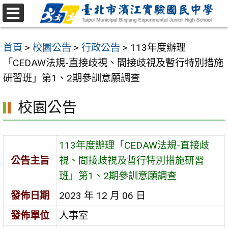
跳
至
選
主
單
首頁
>
校園公告
>
行政公告
>
113年度辦理
要
「CEDAW法規-直接歧視、間接歧視及暫行特別措施
內
研習班」第1、2期參訓意願調查
容
區
校園公告
113年度辦理「CEDAW法規-直接歧
公告主旨
視、間接歧視及暫行特別措施研習
班」第1、2期參訓意願調查
發佈日期
2023 年 12 月 06 日
發佈單位
人事室